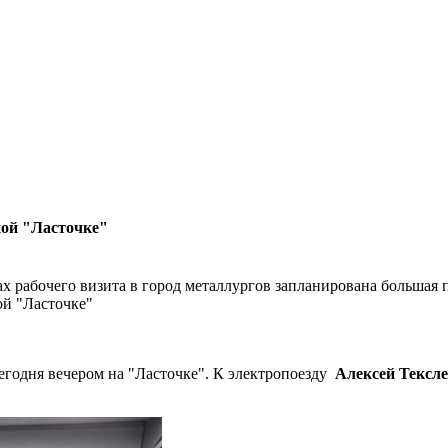
ной "Ласточке"
ах рабочего визита в город металлургов запланирована большая 
егодня вечером на "Ласточке". К электропоезду
Алексей Тексл