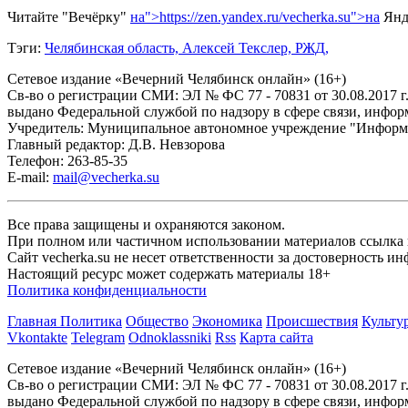
Читайте "Вечёрку"
на">https://zen.yandex.ru/vecherka.su">на
Янд
Тэги:
Челябинская область,
Алексей Текслер,
РЖД,
Сетевое издание «Вечерний Челябинск онлайн» (16+)
Cв-во о регистрации СМИ: ЭЛ № ФС 77 - 70831 от 30.08.2017 г
выдано Федеральной службой по надзору в сфере связи, инфо
Учредитель: Муниципальное автономное учреждение "Информ
Главный редактор: Д.В. Невзорова
Телефон: 263-85-35
E-mail:
mail@vecherka.su
Все права защищены и охраняются законом.
При полном или частичном использовании материалов ссылка на
Сайт vecherka.su не несет ответственности за достоверность 
Настоящий ресурс может содержать материалы 18+
Политика конфиденциальности
Главная
Политика
Общество
Экономика
Происшествия
Культу
Vkontakte
Telegram
Odnoklassniki
Rss
Карта сайта
Сетевое издание «Вечерний Челябинск онлайн» (16+)
Cв-во о регистрации СМИ: ЭЛ № ФС 77 - 70831 от 30.08.2017 г
выдано Федеральной службой по надзору в сфере связи, инфо