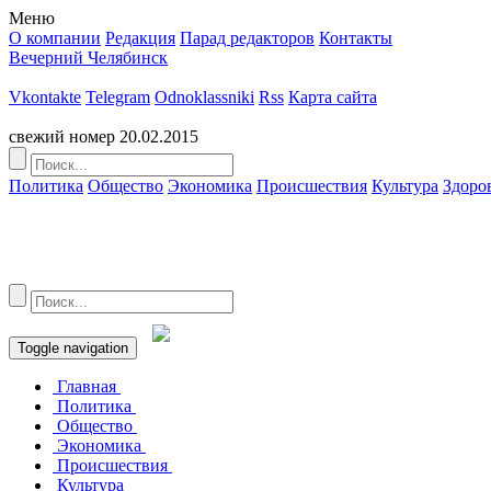
Меню
О компании
Редакция
Парад редакторов
Контакты
Вечерний Челябинск
Это архив издания
Vkontakte
Telegram
Odnoklassniki
Rss
Карта сайта
Перейти на полную версию сайта
свежий номер
20.02.2015
Политика
Общество
Экономика
Происшествия
Культура
Здоро
Toggle navigation
Главная
Политика
Общество
Экономика
Происшествия
Культура