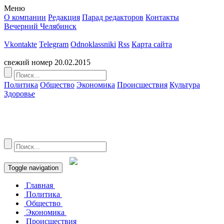
Меню
О компании
Редакция
Парад редакторов
Контакты
Вечерний Челябинск
Это архив издания
Vkontakte
Telegram
Odnoklassniki
Rss
Карта сайта
Перейти на полную версию сайта
свежий номер
20.02.2015
Политика
Общество
Экономика
Происшествия
Культура
Здоровье
Toggle navigation
Главная
Политика
Общество
Экономика
Происшествия