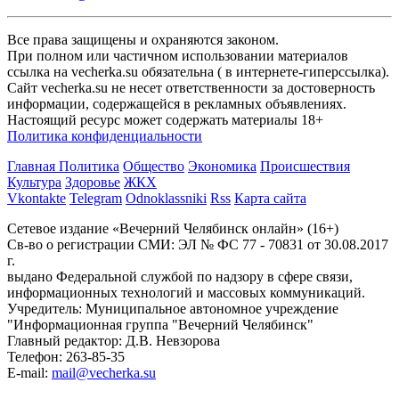
Все права защищены и охраняются законом.
При полном или частичном использовании материалов
ссылка на vecherka.su обязательна ( в интернете-гиперссылка).
Сайт vecherka.su не несет ответственности за достоверность
информации, содержащейся в рекламных объявлениях.
Настоящий ресурс может содержать материалы 18+
Политика конфиденциальности
Главная
Политика
Общество
Экономика
Происшествия
Культура
Здоровье
ЖКХ
Vkontakte
Telegram
Odnoklassniki
Rss
Карта сайта
Сетевое издание «Вечерний Челябинск онлайн» (16+)
Cв-во о регистрации СМИ: ЭЛ № ФС 77 - 70831 от 30.08.2017
г.
выдано Федеральной службой по надзору в сфере связи,
информационных технологий и массовых коммуникаций.
Учредитель: Муниципальное автономное учреждение
"Информационная группа "Вечерний Челябинск"
Главный редактор: Д.В. Невзорова
Телефон: 263-85-35
E-mail:
mail@vecherka.su