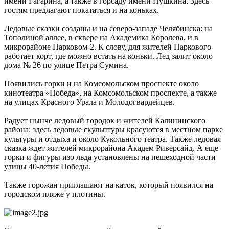
имени Гагарина, а также в горсаду имени Пушкина. Здесь
гостям предлагают покататься и на коньках.
Ледовые сказки созданы и на северо-западе Челябинска: на
Тополиной аллее, в сквере на Академика Королева, и в
микрорайоне Парковом-2. К слову, для жителей Паркового
работает корт, где можно встать на коньки. Лед залит около
дома № 26 по улице Петра Сумина.
Появились горки и на Комсомольском проспекте около
кинотеатра «Победа», на Комсомольском проспекте, а также
на улицах Красного Урала и Молодогвардейцев.
Радует нынче ледовый городок и жителей Калининского
района: здесь ледовые скульптуры красуются в местном парке
культуры и отдыха и около Кукольного театра. Также ледовая
сказка ждет жителей микрорайона Академ Риверсайд. А еще
горки и фигуры изо льда установлены на пешеходной части
улицы 40-летия Победы.
Также горожан приглашают на каток, который появился на
городском пляже у плотины.