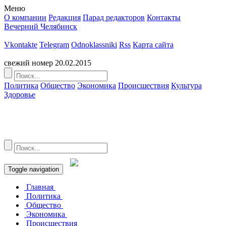
Меню
О компании
Редакция
Парад редакторов
Контакты
Вечерний Челябинск
Это архив издания
Vkontakte
Telegram
Odnoklassniki
Rss
Карта сайта
Перейти на полную версию сайта
свежий номер
20.02.2015
Политика
Общество
Экономика
Происшествия
Культура
Здоровье
Toggle navigation
Главная
Политика
Общество
Экономика
Происшествия