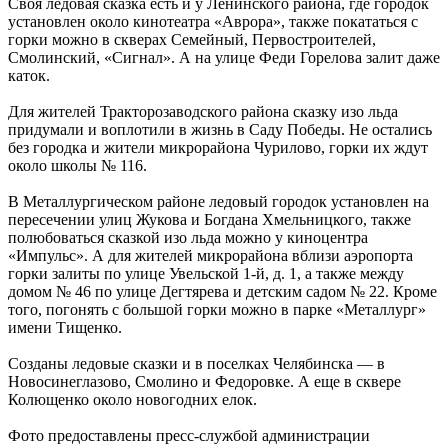
Своя ледовая сказка есть и у Ленинского района, где городок
установлен около кинотеатра «Аврора», также покататься с
горки можно в скверах Семейный, Первостроителей,
Смолинский, «Сигнал». А на улице Феди Горелова залит даже
каток.
Для жителей Тракторозаводского района сказку изо льда
придумали и воплотили в жизнь в Саду Победы. Не остались
без городка и жители микрорайона Чурилово, горки их ждут
около школы № 116.
В Металлургическом районе ледовый городок установлен на
пересечении улиц Жукова и Богдана Хмельницкого, также
полюбоваться сказкой изо льда можно у киноцентра
«Импульс». А для жителей микрорайона вблизи аэропорта
горки залиты по улице Увельской 1-й, д. 1, а также между
домом № 46 по улице Дегтярева и детским садом № 22. Кроме
того, погонять с большой горки можно в парке «Металлург»
имени Тищенко.
Созданы ледовые сказки и в поселках Челябинска — в
Новосинеглазово, Смолино и Федоровке. А еще в сквере
Колющенко около новогодних елок.
Фото предоставлены пресс-службой администрации